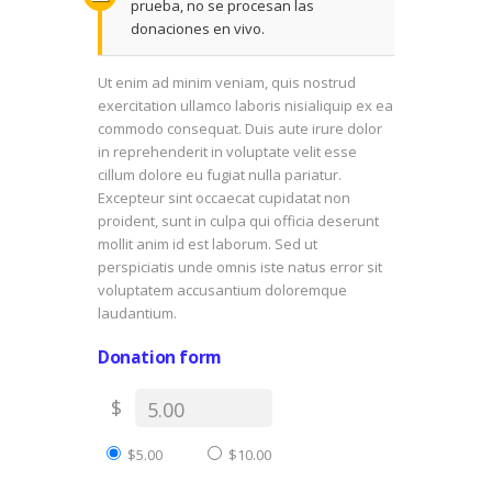
prueba, no se procesan las
donaciones en vivo.
Ut enim ad minim veniam, quis nostrud
exercitation ullamco laboris nisialiquip ex ea
commodo consequat. Duis aute irure dolor
in reprehenderit in voluptate velit esse
cillum dolore eu fugiat nulla pariatur.
Excepteur sint occaecat cupidatat non
proident, sunt in culpa qui officia deserunt
mollit anim id est laborum. Sed ut
perspiciatis unde omnis iste natus error sit
voluptatem accusantium doloremque
laudantium.
Donation form
$
$5.00
$10.00