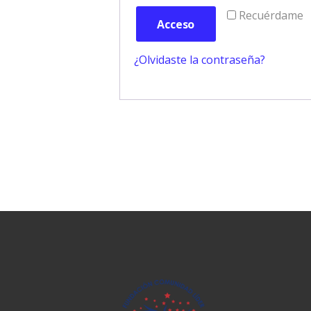
Recuérdame
Acceso
¿Olvidaste la contraseña?