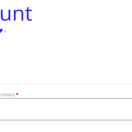
unt
0
Obligatorio
trónico
*