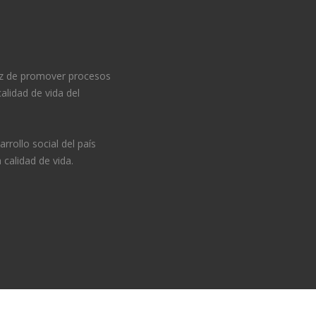
z de promover procesos
alidad de vida del
rrollo social del país
calidad de vida.