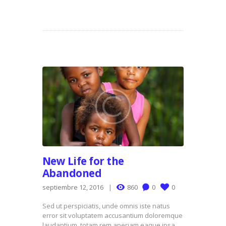
New Life for the
Abandoned
septiembre 12, 2016
860
0
0
Sed ut perspiciatis, unde omnis iste natus
error sit voluptatem accusantium doloremque
laudantium, totam rem aperiam eaque ipsa,