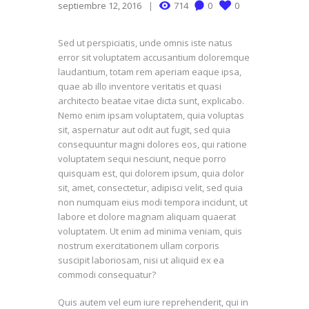
septiembre 12, 2016
714
0
0
Sed ut perspiciatis, unde omnis iste natus
error sit voluptatem accusantium doloremque
laudantium, totam rem aperiam eaque ipsa,
quae ab illo inventore veritatis et quasi
architecto beatae vitae dicta sunt, explicabo.
Nemo enim ipsam voluptatem, quia voluptas
sit, aspernatur aut odit aut fugit, sed quia
consequuntur magni dolores eos, qui ratione
voluptatem sequi nesciunt, neque porro
quisquam est, qui dolorem ipsum, quia dolor
sit, amet, consectetur, adipisci velit, sed quia
non numquam eius modi tempora incidunt, ut
labore et dolore magnam aliquam quaerat
voluptatem. Ut enim ad minima veniam, quis
nostrum exercitationem ullam corporis
suscipit laboriosam, nisi ut aliquid ex ea
commodi consequatur?
Quis autem vel eum iure reprehenderit, qui in