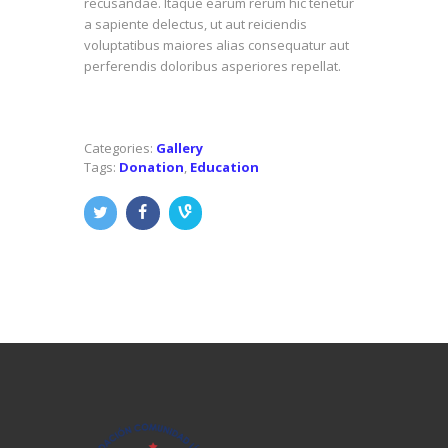
recusandae. Itaque earum rerum hic tenetur
a sapiente delectus, ut aut reiciendis
voluptatibus maiores alias consequatur aut
perferendis doloribus asperiores repellat.
Categories:
Gallery
Tags:
Donation
,
Education