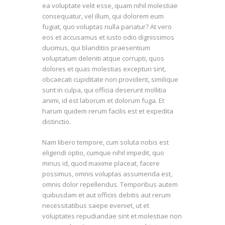
ea voluptate velit esse, quam nihil molestiae
consequatur, vel illum, qui dolorem eum
fugiat, quo voluptas nulla pariatur? At vero
eos et accusamus et iusto odio dignissimos
ducimus, qui blanditiis praesentium
voluptatum deleniti atque corrupti, quos
dolores et quas molestias excepturi sint,
obcaecati cupiditate non provident, similique
sunt in culpa, qui officia deserunt mollitia
animi, id est laborum et dolorum fuga. Et
harum quidem rerum facilis est et expedita
distinctio.
Nam libero tempore, cum soluta nobis est
eligendi optio, cumque nihil impedit, quo
minus id, quod maxime placeat, facere
possimus, omnis voluptas assumenda est,
omnis dolor repellendus. Temporibus autem
quibusdam et aut officiis debitis aut rerum
necessitatibus saepe eveniet, ut et
voluptates repudiandae sint et molestiae non