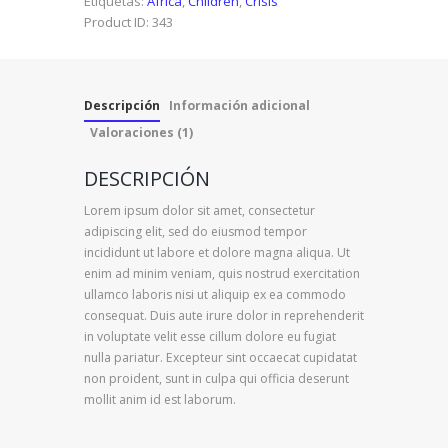
Etiquetas:
Africa
,
Children
,
Crisis
Product ID:
343
Descripción
Información adicional
Valoraciones (1)
DESCRIPCIÓN
Lorem ipsum dolor sit amet, consectetur
adipiscing elit, sed do eiusmod tempor
incididunt ut labore et dolore magna aliqua. Ut
enim ad minim veniam, quis nostrud exercitation
ullamco laboris nisi ut aliquip ex ea commodo
consequat. Duis aute irure dolor in reprehenderit
in voluptate velit esse cillum dolore eu fugiat
nulla pariatur. Excepteur sint occaecat cupidatat
non proident, sunt in culpa qui officia deserunt
mollit anim id est laborum.