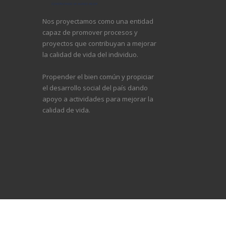
Nos proyectamos como una entidad
capaz de promover procesos y
proyectos que contribuyan a mejorar
la calidad de vida del individuo.
Propender el bien común y propiciar
el desarrollo social del país dando
apoyo a actividades para mejorar la
calidad de vida.