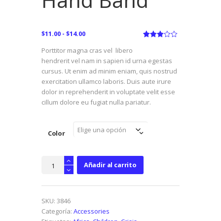
Rango
$
11.00
-
$
14.00
de
Valorad
1
Porttitor magna cras vel libero
o con
precios:
3.00
hendrerit vel nam in sapien id urna egestas
de 5
desde
en
cursus. Ut enim ad minim eniam, quis nostrud
$11.00
base
exercitation ullamco laboris. Duis aute irure
a
hasta
valorac
dolor in reprehenderit in voluptate velit esse
$14.00
ión de
cillum dolore eu fugiat nulla pariatur.
un
cliente
Color
Hand
Añadir al carrito
Band
cantidad
SKU:
3846
Categoría:
Accessories