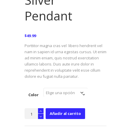
Pendant
$
49.99
Porttitor magna cras vel libero hendrerit vel
nam in sapien id urna egestas cursus. Ut enim
ad minim eniam, quis nostrud exercitation
ullamco laboris. Duis aute irure dolor in
reprehenderit in voluptate velit esse cillum
dolore eu fugiat nulla pariatur.
Color
Silver
Añadir al carrito
Pendant
cantidad