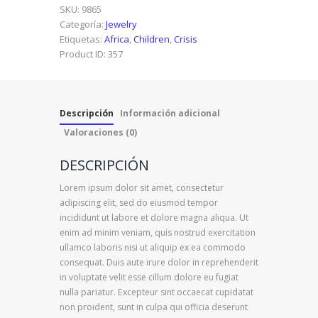
SKU:
9865
Categoría:
Jewelry
Etiquetas:
Africa
,
Children
,
Crisis
Product ID:
357
Descripción
Información adicional
Valoraciones (0)
DESCRIPCIÓN
Lorem ipsum dolor sit amet, consectetur
adipiscing elit, sed do eiusmod tempor
incididunt ut labore et dolore magna aliqua. Ut
enim ad minim veniam, quis nostrud exercitation
ullamco laboris nisi ut aliquip ex ea commodo
consequat. Duis aute irure dolor in reprehenderit
in voluptate velit esse cillum dolore eu fugiat
nulla pariatur. Excepteur sint occaecat cupidatat
non proident, sunt in culpa qui officia deserunt